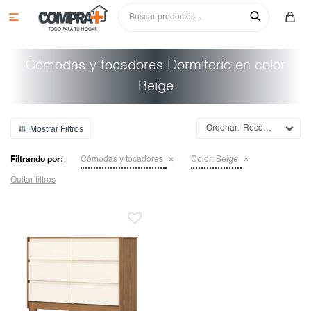

Cómodas y tocadores Dormitorio en color
Beige
Recomendados
Filtrando por:
Cómodas y tocadores
Color:
Beige
Colchones y sommiers
Quitar filtros
Roperos
Juegos de comedor
Cómodas y tocadores
Sillas
Aparadores
Mesas de luz y respaldos
Cristaleros
Sofás
Aéreos
Camas y cunas
Aparadores
Racks y paneles para tv
Bajos
Sillas
Multiusos y complementos
Mesas
Butacas y poltronas
Paneleros
Aparadores
Niños