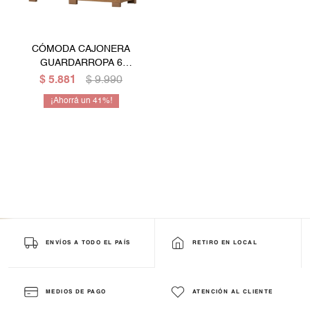
Mesas de living
Multiusos y complementos
Escritorios
Bibliotecas
CÓMODA CAJONERA
GUARDARROPA 6
Gamer
CAJONES
$
5.881
$
9.990
41
ENVÍOS A TODO EL PAÍS
RETIRO EN LOCAL
MEDIOS DE PAGO
ATENCIÓN AL CLIENTE