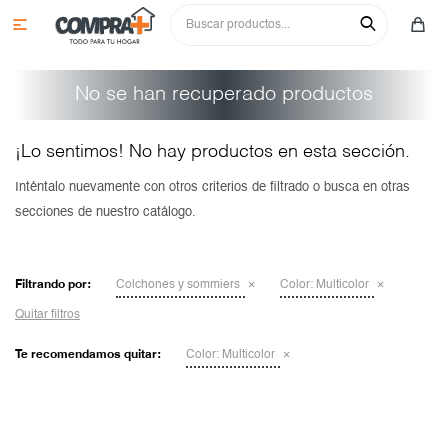

No se han recuperado productos
¡Lo sentimos! No hay productos en esta sección.
Inténtalo nuevamente con otros criterios de filtrado o busca en otras
secciones de nuestro catálogo.
Colchones y sommiers
Roperos
Juegos de comedor
Filtrando por:
Colchones y sommiers
Color:
Multicolor
Cómodas y tocadores
Sillas
Aparadores
Quitar filtros
Mesas de luz y respaldos
Cristaleros
Sofás
Aéreos
Te recomendamos quitar:
Color:
Multicolor
Camas y cunas
Aparadores
Racks y paneles para tv
Bajos
Sillas
Multiusos y complementos
Mesas
Butacas y poltronas
Paneleros
Aparadores
Niños