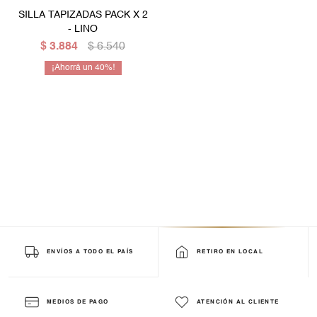
SILLA TAPIZADAS PACK X 2
Mesas de living
Multiusos y complementos
Escritorios
Niños
- LINO
$
3.884
$
6.540
Bibliotecas
40
Gamer
ENVÍOS A TODO EL PAÍS
RETIRO EN LOCAL
MEDIOS DE PAGO
ATENCIÓN AL CLIENTE